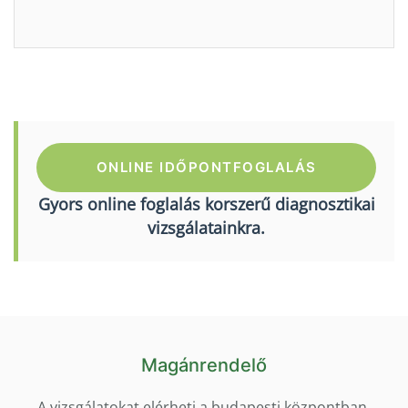
ONLINE IDŐPONTFOGLALÁS
Gyors online foglalás korszerű diagnosztikai
vizsgálatainkra.
Magánrendelő
A vizsgálatokat elérheti a budapesti központban.