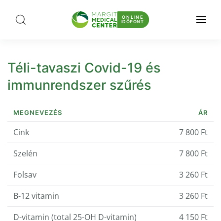
ONLINE
IDŐPONT
Téli-tavaszi Covid-19 és
immunrendszer szűrés
MEGNEVEZÉS
ÁR
Cink
7 800 Ft
Szelén
7 800 Ft
Folsav
3 260 Ft
B-12 vitamin
3 260 Ft
D-vitamin (total 25-OH D-vitamin)
4 150 Ft