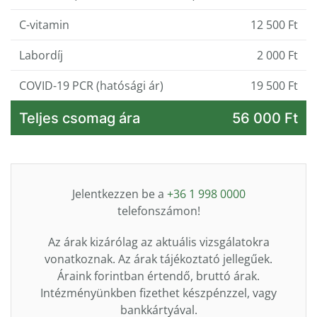
C-vitamin
12 500 Ft
Labordíj
2 000 Ft
COVID-19 PCR (hatósági ár)
19 500 Ft
Teljes csomag ára
56 000 Ft
Jelentkezzen be a
+36 1 998 0000
telefonszámon!
Az árak kizárólag az aktuális vizsgálatokra
vonatkoznak. Az árak tájékoztató jellegűek.
Áraink forintban értendő, bruttó árak.
Intézményünkben fizethet készpénzzel, vagy
bankkártyával.