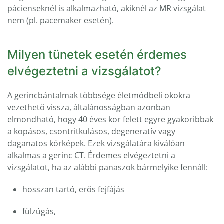
pácienseknél is alkalmazható, akiknél az MR vizsgálat
nem (pl. pacemaker esetén).
Milyen tünetek esetén érdemes
elvégeztetni a vizsgálatot?
A gerincbántalmak többsége életmódbeli okokra
vezethető vissza, általánosságban azonban
elmondható, hogy 40 éves kor felett egyre gyakoribbak
a kopásos, csontritkulásos, degeneratív vagy
daganatos kórképek. Ezek vizsgálatára kiválóan
alkalmas a gerinc CT. Érdemes elvégeztetni a
vizsgálatot, ha az alábbi panaszok bármelyike fennáll:
hosszan tartó, erős fejfájás
fülzúgás,