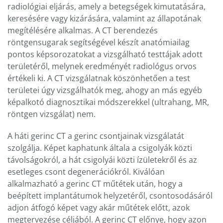
radiológiai eljárás, amely a betegségek kimutatására,
keresésére vagy kizárására, valamint az állapotának
megítélésére alkalmas. A CT berendezés
röntgensugarak segítségével készít anatómiailag
pontos képsorozatokat a vizsgálható testtájak adott
területéről, melynek eredményét radiológus orvos
értékeli ki. A CT vizsgálatnak köszönhetően a test
területei úgy vizsgálhatók meg, ahogy an más egyéb
képalkotó diagnosztikai módszerekkel (ultrahang, MR,
röntgen vizsgálat) nem.
A háti gerinc CT a gerinc csontjainak vizsgálatát
szolgálja. Képet kaphatunk általa a csigolyák közti
távolságokról, a hát csigolyái közti ízületekről és az
esetleges csont degenerációkról. Kiválóan
alkalmazható a gerinc CT műtétek után, hogy a
beépített implantátumok helyzetéről, csontosodásáról
adjon átfogó képet vagy akár műtétek előtt, azok
megtervezése céljából. A gerinc CT előnye, hogy azon