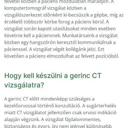
felvétel közben a páciens mozdulatlan maradjon. A
komputertomográf vizsgálat közben a
vizsgálószerkezet időnként ki-becsúszik a gépbe, míg az
érzékelő többször körbe forog a páciens körül. A
vizsgálat során kapott utasításokat minden esetben
követnie kell a páciensnek. Munkatársaink a vizsgálat
közben egy hangszórón keresztól kommunikálnak a
pácienssel. A vizsgálat végét kollégánk jelzi. Ezt
követően a páciens elmozdulhat az felvett pozícióból.
Hogy kell készülni a gerinc CT
vizsgálatra?
A gerinc CT előtt mindenképp szükséges a
kezelőorvossal történő konzultáció. A sugárterhelés
miatt CT vizsgálatot jellemzően csak orvosi indikáció
alapján végzünk. A vizsgálat fájdalommentes,
biztonságos és gyors, így nem igényel különösebb