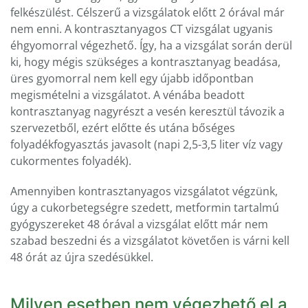
felkészülést. Célszerű a vizsgálatok előtt 2 órával már
nem enni. A kontrasztanyagos CT vizsgálat ugyanis
éhgyomorral végezhető. Így, ha a vizsgálat során derül
ki, hogy mégis szükséges a kontrasztanyag beadása,
üres gyomorral nem kell egy újabb időpontban
megismételni a vizsgálatot. A vénába beadott
kontrasztanyag nagyrészt a vesén keresztül távozik a
szervezetből, ezért előtte és utána bőséges
folyadékfogyasztás javasolt (napi 2,5-3,5 liter víz vagy
cukormentes folyadék).
Amennyiben kontrasztanyagos vizsgálatot végzünk,
úgy a cukorbetegségre szedett, metformin tartalmú
gyógyszereket 48 órával a vizsgálat előtt már nem
szabad beszedni és a vizsgálatot követően is várni kell
48 órát az újra szedésükkel.
Milyen esetben nem végezhető el a