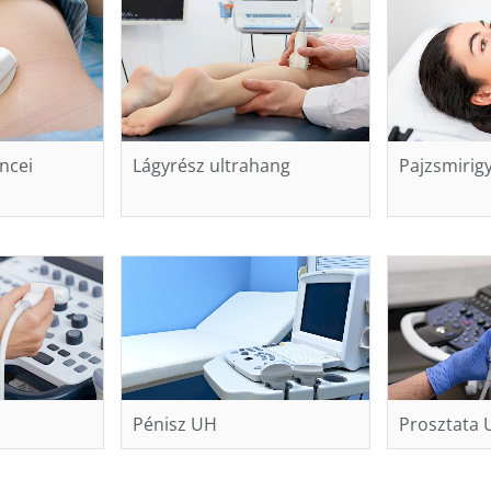
ncei
Lágyrész ultrahang
Pajzsmirig
Pénisz UH
Prosztata