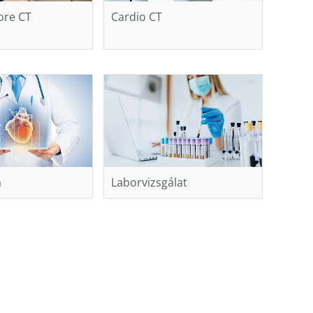
ore CT
Cardio CT
a
Laborvizsgálat