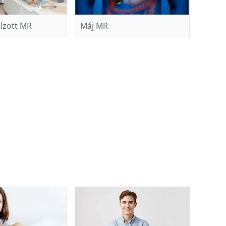
élzott MR
Máj MR