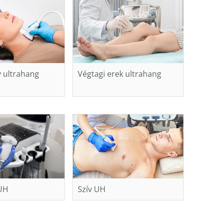
y ultrahang
Végtagi erek ultrahang
 UH
Szív UH