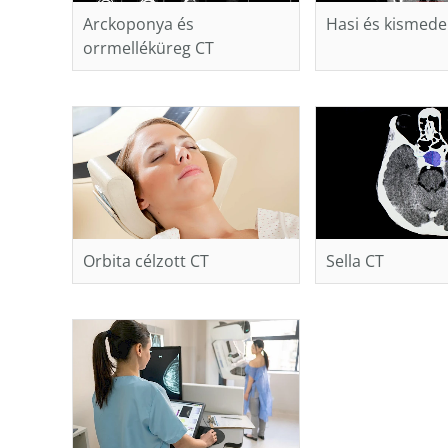
Arckoponya és
Hasi és kismed
orrmelléküreg CT
Orbita célzott CT
Sella CT