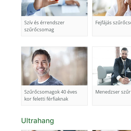
Szív és érrendszer
Fejfájás szűrőc
szűrőcsomag
Szűrőcsomagok 40 éves
Menedzser szű
kor feletti férfiaknak
Ultrahang