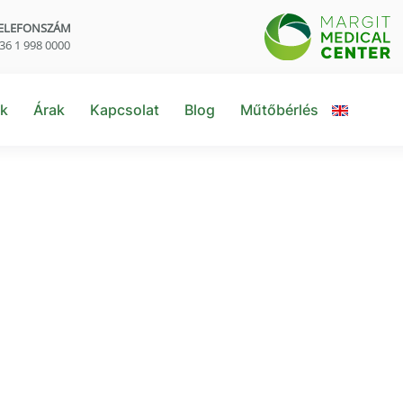
ELEFONSZÁM
36 1 998 0000
nk
Árak
Kapcsolat
Blog
Műtőbérlés