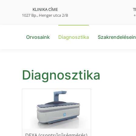
KLINIKA CÍME
T
1027 Bp., Henger utca 2/B
+
Orvosaink
Diagnosztika
Szakrendelései
Diagnosztika
DEXA (csontsűrűségmérés)