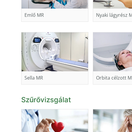
Emlő MR
Nyaki lágyrész 
Sella MR
Orbita célzott 
Szűrővizsgálat