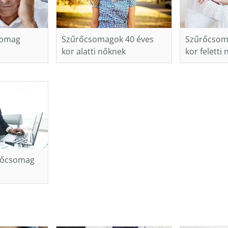
somag
Szűrőcsomagok 40 éves
Szűrőcsom
kor alatti nőknek
kor feletti
rőcsomag