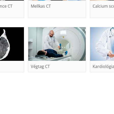
ence CT
Mellkas CT
Calcium sc
Végtag CT
Kardiológi