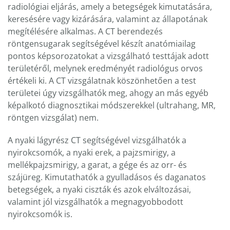
radiológiai eljárás, amely a betegségek kimutatására,
keresésére vagy kizárására, valamint az állapotának
megítélésére alkalmas. A CT berendezés
röntgensugarak segítségével készít anatómiailag
pontos képsorozatokat a vizsgálható testtájak adott
területéről, melynek eredményét radiológus orvos
értékeli ki. A CT vizsgálatnak köszönhetően a test
területei úgy vizsgálhatók meg, ahogy an más egyéb
képalkotó diagnosztikai módszerekkel (ultrahang, MR,
röntgen vizsgálat) nem.
A nyaki lágyrész CT segítségével vizsgálhatók a
nyirokcsomók, a nyaki erek, a pajzsmirigy, a
mellékpajzsmirigy, a garat, a gége és az orr- és
szájüreg. Kimutathatók a gyulladásos és daganatos
betegségek, a nyaki ciszták és azok elváltozásai,
valamint jól vizsgálhatók a megnagyobbodott
nyirokcsomók is.