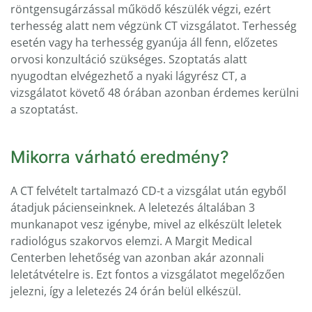
röntgensugárzással működő készülék végzi, ezért
terhesség alatt nem végzünk CT vizsgálatot. Terhesség
esetén vagy ha terhesség gyanúja áll fenn, előzetes
orvosi konzultáció szükséges.
Szoptatás alatt
nyugodtan elvégezhető a nyaki lágyrész CT, a
vizsgálatot követő 48 órában azonban érdemes kerülni
a szoptatást.
Mikorra várható eredmény?
A CT felvételt tartalmazó CD-t a vizsgálat után egyből
átadjuk pácienseinknek. A leletezés általában 3
munkanapot vesz igénybe, mivel az elkészült leletek
radiológus szakorvos elemzi. A Margit Medical
Centerben lehetőség van azonban akár azonnali
leletátvételre is. Ezt fontos a vizsgálatot megelőzően
jelezni, így a leletezés 24 órán belül elkészül.