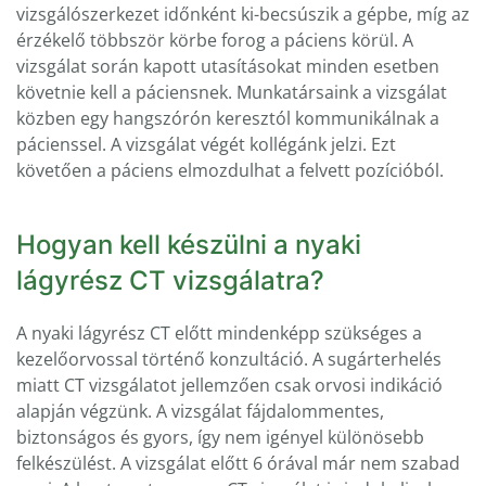
vizsgálószerkezet időnként ki-becsúszik a gépbe, míg az
érzékelő többször körbe forog a páciens körül. A
vizsgálat során kapott utasításokat minden esetben
követnie kell a páciensnek. Munkatársaink a vizsgálat
közben egy hangszórón keresztól kommunikálnak a
pácienssel. A vizsgálat végét kollégánk jelzi. Ezt
követően a páciens elmozdulhat a felvett pozícióból.
Hogyan kell készülni a nyaki
lágyrész CT vizsgálatra?
A nyaki lágyrész CT előtt mindenképp szükséges a
kezelőorvossal történő konzultáció. A sugárterhelés
miatt CT vizsgálatot jellemzően csak orvosi indikáció
alapján végzünk. A vizsgálat fájdalommentes,
biztonságos és gyors, így nem igényel különösebb
felkészülést. A vizsgálat előtt 6 órával már nem szabad