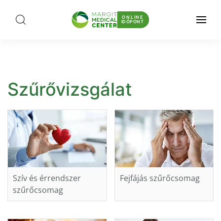
ONLINE
IDŐPONT
Szűrővizsgálat
Szív és érrendszer
Fejfájás szűrőcsomag
szűrőcsomag