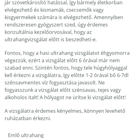
jár szövetkárosító hatással, így bármely életkorban
elvégezhető és kismamák, csecsemők vagy
kisgyermekek számára is elvégezhető. Amennyiben
rendszeresen gyógyszert szed, úgy érdemes
konzultálnia kezelőorvosával, hogy az
ultrahangvizsgálat előtt is beszedheti-e.
Fontos, hogy a hasi ultrahang vizsgálatot éhgyomorra
végezzük, ezért a vizsgálat előtt 6 órával már nem
szabad enni. Szintén fontos, hogy tele húgyhólyaggal
kell érkezni a vizsgálatra, így előtte 1-2 órával bő 6-7dl
szénsavmentes víz fogyasztása javasolt. Ne
fogyasszunk a vizsgálat előtt szénsavas, tejes vagy
alkoholos italt! A hólyagot ne ürítse ki vizsgálat előtt!
A vizsgálatra érdemes kényelmes, könnyen levehető
ruházatban érkezni.
Emlő ultrahang