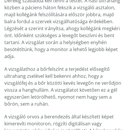
Derékig szabaddá kell tenni a testet. A hasi ultrahang
közben a páciens háton fekszik a vizsgáló asztalon,
majd kollégánk felszólítására először jobbra, majd
balra fordul a szervek vizsgálhatósága érdekében.
Légzését a szerint irányítsa, ahogy kollégánk megkéri
önt. Időnként szükséges a levegőt beszívni és bent
tartani. A vizsgálat során a helyiségben enyhén
besötétítünk, hogy a monitor a lehető legjobb képet
adja.
A vizsgálathoz a bőrfelszínt a terjedést elősegítő
ultrahang zselével kell bekenni ahhoz, hogy a
vizsgálófej és a bőr közötti kevés levegőn ne verődjön
vissza a hanghullám. A vizsgálatot követően ez a gél
egyszerűen letörölhető, nyomot nem hagy sem a
bőrön, sem a ruhán.
A vizsgáló orvos a berendezés által készített képet
kimerevíti monitoron, rögzíti digitálisan vagy