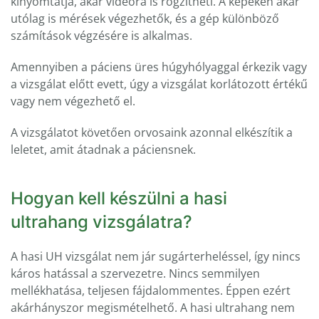
kinyomtatja, akár videóra is rögzítheti. A képeken akár
utólag is mérések végezhetők, és a gép különböző
számítások végzésére is alkalmas.
Amennyiben a páciens üres húgyhólyaggal érkezik vagy
a vizsgálat előtt evett, úgy a vizsgálat korlátozott értékű
vagy nem végezhető el.
A vizsgálatot követően orvosaink azonnal elkészítik a
leletet, amit átadnak a páciensnek.
Hogyan kell készülni a hasi
ultrahang vizsgálatra?
A hasi UH vizsgálat nem jár sugárterheléssel, így nincs
káros hatással a szervezetre. Nincs semmilyen
mellékhatása, teljesen fájdalommentes. Éppen ezért
akárhányszor megismételhető. A hasi ultrahang nem