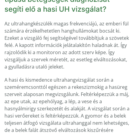
segíti elő a hasi UH vizsgálat?
Az ultrahangkészülék magas frekvenciájú, az emberi fül
számára érzékelhetetlen hanghullámokat bocsát ki.
Ezeket a vizsgáló fej segítségével továbbítjuk a szövetek
felé. A kapott információk jelátalakítón haladnak át. Így
rajzolódik ki a monitoron az adott szerv képe. Így
vizsgáljuk a szervek méretét, az esetleg elváltozásokat,
a gyulladásra utaló jeleket.
A hasi és kismedence ultrahangvizsgálat során a
szeméremcsonttól egészen a rekeszizmokig a hasüreg
szerveit alaposan megvizsgálunk. Feltérképezzük a máj,
az epe utak, az epehólyag, a lép, a vese és a
hasnyálmirigy szerkezetét és alakját. A vizsgálat során a
hasi verőereket is feltérképezzük. A gyomor és a belek
teljesen átfogó vizsgálata ultrahanggal nem lehetséges,
de a belek falát átszövő elváltozások kiszűrésére