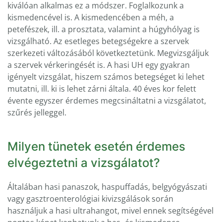
kiválóan alkalmas ez a módszer. Foglalkozunk a
kismedencével is. A kismedencében a méh, a
petefészek, ill. a prosztata, valamint a húgyhólyag is
vizsgálható. Az esetleges betegségekre a szervek
szerkezeti változásából következtetünk. Megvizsgáljuk
a szervek vérkeringését is. A hasi UH egy gyakran
igényelt vizsgálat, hiszem számos betegséget ki lehet
mutatni, ill. ki is lehet zárni általa. 40 éves kor felett
évente egyszer érdemes megcsináltatni a vizsgálatot,
szűrés jelleggel.
Milyen tünetek esetén érdemes
elvégeztetni a vizsgálatot?
Általában hasi panaszok, haspuffadás, belgyógyászati
vagy gasztroenterológiai kivizsgálások során
használjuk a hasi ultrahangot, mivel ennek segítségével