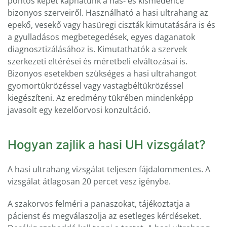
pontos képet kaphatunk a has- és kismedence
bizonyos szerveiről. Használható a hasi ultrahang az
epekő, vesekő vagy hasüregi ciszták kimutatására is és
a gyulladásos megbetegedések, egyes daganatok
diagnosztizálásához is. Kimutathatók a szervek
szerkezeti eltérései és méretbeli elváltozásai is.
Bizonyos esetekben szükséges a hasi ultrahangot
gyomortükrözéssel vagy vastagbéltükrözéssel
kiegészíteni. Az eredmény tükrében mindenképp
javasolt egy kezelőorvosi konzultáció.
Hogyan zajlik a hasi UH vizsgálat?
A hasi ultrahang vizsgálat teljesen fájdalommentes. A
vizsgálat átlagosan 20 percet vesz igénybe.
A szakorvos felméri a panaszokat, tájékoztatja a
pácienst és megválaszolja az esetleges kérdéseket.