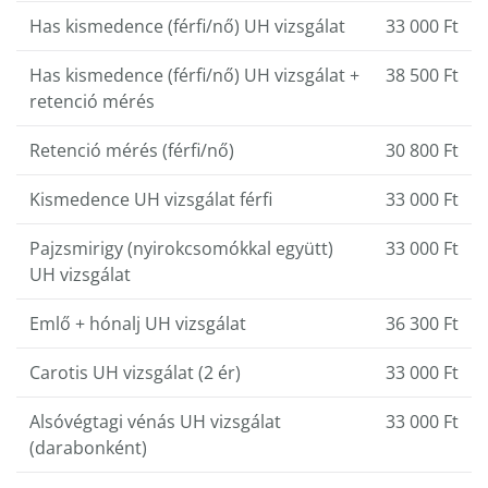
Has kismedence (férfi/nő) UH vizsgálat
33 000 Ft
Has kismedence (férfi/nő) UH vizsgálat +
38 500 Ft
retenció mérés
Retenció mérés (férfi/nő)
30 800 Ft
Kismedence UH vizsgálat férfi
33 000 Ft
Pajzsmirigy (nyirokcsomókkal együtt)
33 000 Ft
UH vizsgálat
Emlő + hónalj UH vizsgálat
36 300 Ft
Carotis UH vizsgálat (2 ér)
33 000 Ft
Alsóvégtagi vénás UH vizsgálat
33 000 Ft
(darabonként)