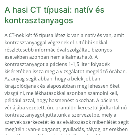
A hasi CT típusai: natív és
kontrasztanyagos
A CT-nek két fő típusa létezik: van a natív és van, amit
kontrasztanyaggal végeznek el. Utóbbi sokkal
részletesebb információval szolgáltat, bizonyos
esetekben azonban nem alkalmazható. A
kontrasztanyagot a páciens 1-1,5 liter folyadék
kíséretében issza meg a vizsgálatot megelőző órában.
Az anyag segít abban, hogy a belek jobban
kirajzolódjanak és alaposabban meg lehessen őket
vizsgálni, mellékhatásokkal azonban számolni kell,
például azzal, hogy hasmenést okozhat. A páciens
vénájába vezetett, ún. branülön keresztül jódtartalmú
kontrasztanyagot juttatunk a szervezetbe, mely a
szervek szerkezetét és az elváltozások mibenlétét segít
megítélni: van-e daganat, gyulladás, tályog, az erekben