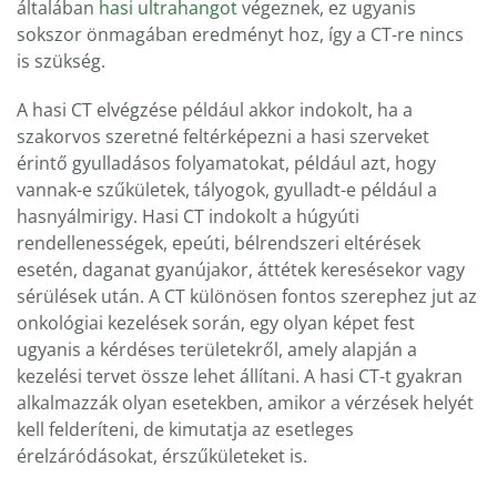
általában
hasi ultrahangot
végeznek, ez ugyanis
sokszor önmagában eredményt hoz, így a CT-re nincs
is szükség.
A hasi CT elvégzése például akkor indokolt, ha a
szakorvos szeretné feltérképezni a hasi szerveket
érintő gyulladásos folyamatokat, például azt, hogy
vannak-e szűkületek, tályogok, gyulladt-e például a
hasnyálmirigy. Hasi CT indokolt a húgyúti
rendellenességek, epeúti, bélrendszeri eltérések
esetén, daganat gyanújakor, áttétek keresésekor vagy
sérülések után. A CT különösen fontos szerephez jut az
onkológiai kezelések során, egy olyan képet fest
ugyanis a kérdéses területekről, amely alapján a
kezelési tervet össze lehet állítani. A hasi CT-t gyakran
alkalmazzák olyan esetekben, amikor a vérzések helyét
kell felderíteni, de kimutatja az esetleges
érelzáródásokat, érszűkületeket is.