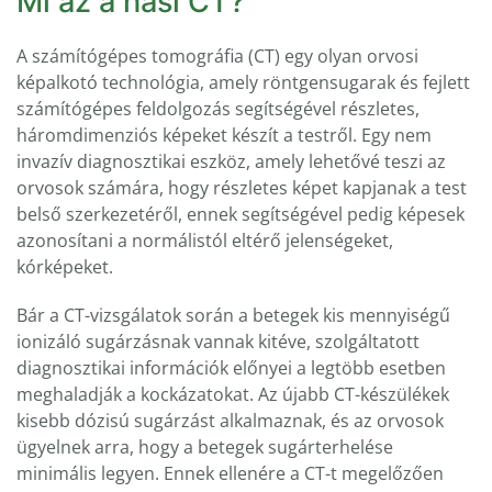
Mi az a hasi CT?
A számítógépes tomográfia (CT) egy olyan orvosi
képalkotó technológia, amely röntgensugarak és fejlett
számítógépes feldolgozás segítségével részletes,
háromdimenziós képeket készít a testről. Egy nem
invazív diagnosztikai eszköz, amely lehetővé teszi az
orvosok számára, hogy részletes képet kapjanak a test
belső szerkezetéről, ennek segítségével pedig képesek
azonosítani a normálistól eltérő jelenségeket,
kórképeket.
Bár a CT-vizsgálatok során a betegek kis mennyiségű
ionizáló sugárzásnak vannak kitéve, szolgáltatott
diagnosztikai információk előnyei a legtöbb esetben
meghaladják a kockázatokat. Az újabb CT-készülékek
kisebb dózisú sugárzást alkalmaznak, és az orvosok
ügyelnek arra, hogy a betegek sugárterhelése
minimális legyen. Ennek ellenére a CT-t megelőzően