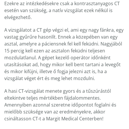
Ezekre az intézkedésekre csak a kontrasztanyagos CT
esetén van szükség, a natív vizsgálat ezek nélkül is
elvégezhető.
A vizsgálatot a CT gép végzi el, ami egy nagy fánkra, egy
vastag gyűrűre hasonlít. Ennek a közepében van egy
asztal, amelyre a páciensnek fel kell feküdni. Nagyjából
15 percig kell ezen az asztalon feküdni teljesen
mozdulatlanul. A gépet kezelő operátor időnként
utasításokat ad, hogy mikor kell bent tartani a levegőt
és mikor kifújni, illetve ő fogja jelezni azt is, ha a
vizsgálat véget ért és meg lehet mozdulni.
A hasi CT-vizsgálat menete gyors és a tűszúrástól
eltekintve teljes mértékben fájdalommentes.
Amennyiben azonnal szeretne időpontot foglalni és
mielőbb szüksége van az eredményekre, akkor
csináltasson CT-t a Margit Medical Centerben!