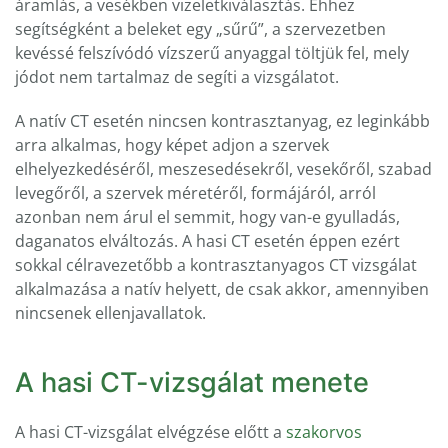
áramlás, a vesékben vizeletkiválasztás. Ehhez
segítségként a beleket egy „sűrű”, a szervezetben
kevéssé felszívódó vízszerű anyaggal töltjük fel, mely
jódot nem tartalmaz de segíti a vizsgálatot.
A natív CT esetén nincsen kontrasztanyag, ez leginkább
arra alkalmas, hogy képet adjon a szervek
elhelyezkedéséről, meszesedésekről, vesekőről, szabad
levegőről, a szervek méretéről, formájáról, arról
azonban nem árul el semmit, hogy van-e gyulladás,
daganatos elváltozás. A hasi CT esetén éppen ezért
sokkal célravezetőbb a kontrasztanyagos CT vizsgálat
alkalmazása a natív helyett, de csak akkor, amennyiben
nincsenek ellenjavallatok.
A hasi CT-vizsgálat menete
A hasi CT-vizsgálat elvégzése előtt a
szakorvos