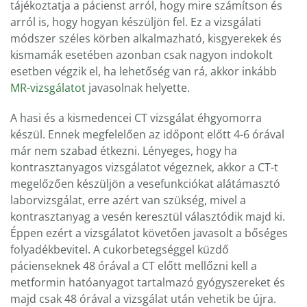
tájékoztatja a pácienst arról, hogy mire számítson és
arról is, hogy hogyan készüljön fel. Ez a vizsgálati
módszer széles körben alkalmazható, kisgyerekek és
kismamák esetében azonban csak nagyon indokolt
esetben végzik el, ha lehetőség van rá, akkor inkább
MR-vizsgálatot
javasolnak helyette.
A hasi és a kismedencei CT vizsgálat éhgyomorra
készül. Ennek megfelelően az időpont előtt 4-6 órával
már nem szabad étkezni. Lényeges, hogy ha
kontrasztanyagos vizsgálatot végeznek, akkor a CT-t
megelőzően készüljön a vesefunkciókat alátámasztó
laborvizsgálat, erre azért van szükség, mivel a
kontrasztanyag a vesén keresztül választódik majd ki.
Éppen ezért a vizsgálatot követően javasolt a bőséges
folyadékbevitel. A cukorbetegséggel küzdő
pácienseknek 48 órával a CT előtt mellőzni kell a
metformin hatóanyagot tartalmazó gyógyszereket és
majd csak 48 órával a vizsgálat után vehetik be újra.